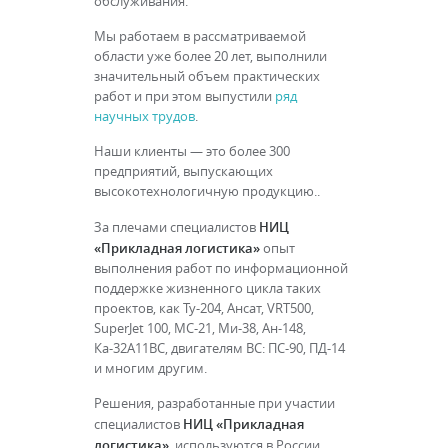
обслуживания.
Мы работаем в рассматриваемой
области уже более 20 лет, выполнили
значительный объем практических
работ и при этом выпустили
ряд
научных трудов
.
Наши клиенты — это более 300
предприятий, выпускающих
высокотехнологичную продукцию..
НИЦ
За плечами специалистов
«Прикладная логистика»
опыт
выполнения работ по информационной
поддержке жизненного цикла таких
проектов, как Ту-204, Ансат, VRT500,
SuperJet 100, МС-21, Ми-38, Ан-148,
Ка-32А11ВС, двигателям ВС: ПС-90, ПД-14
и многим другим.
Решения, разработанные при участии
НИЦ «Прикладная
специалистов
логистика»
, используются в России,