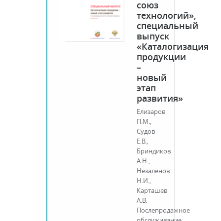
союз
технологий»,
специальный
выпуск
«Каталогизация
продукции
–
новый
этап
развития»
Елизаров
П.М.,
Судов
Е.В.,
Бриндиков
А.Н.,
Незаленов
Н.И.,
Карташев
А.В.
Послепродажное
обслуживание