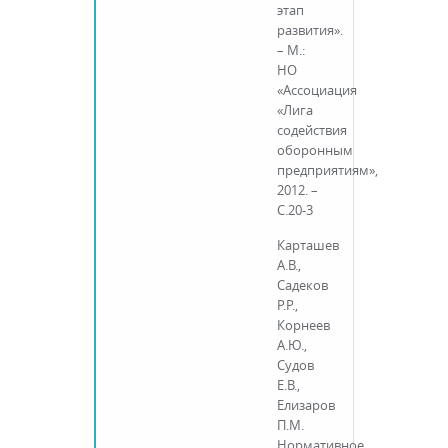
этап
развития».
– М.:
НО
«Ассоциация
«Лига
содействия
оборонным
предприятиям»,
2012. –
С.20-3
Карташев
А.В.,
Садеков
Р.Р.,
Корнеев
А.Ю.,
Судов
Е.В.,
Елизаров
П.М.
Нормативное