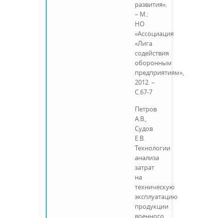
развития».
– М.:
НО
«Ассоциация
«Лига
содействия
оборонным
предприятиям»,
2012. –
С.67-7
Петров
А.В.,
Судов
Е.В.
Технологии
анализа
затрат
на
техническую
эксплуатацию
продукции
военного