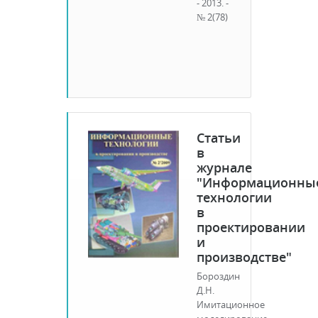
- 2013. -
№ 2(78)
Статьи
в
журнале
"Информационны
технологии
в
проектировании
и
производстве"
Бороздин
Д.Н.
Имитационное