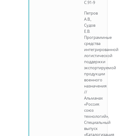
С.91-9
Петров
А.В.,
Судов
Е.В.
Программные
средства
интегрированной
логистической
поддержки
экспортируемой
продукции
военного
назначения
//
Альманах
«Россия:
союз
технологий»,
Специальный
выпуск
«Каталогизация