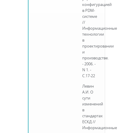
конфигурацией
в PDM-
системе
//
Информационные
технологии
в
проектировании
и
производстве.
- 2006. -
N 1. -
С.17-22
Левин
А.И. О
сути
изменений
в
стандартах
ЕСКД //
Информационные