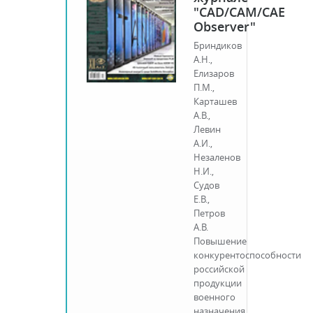
"CAD/CAM/CAE
Observer"
Бриндиков
А.Н.,
Елизаров
П.М.,
Карташев
А.В.,
Левин
А.И.,
Незаленов
Н.И.,
Судов
Е.В.,
Петров
А.В.
Повышение
конкурентоспособности
российской
продукции
военного
назначения