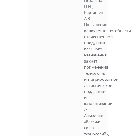
Незаленов
Н.И.,
Карташев
А.В.
Повышение
конкурентоспособности
отечественной
продукции
военного
назначения
за счет
применения
технологий
интегрированной
логистической
поддержки
и
каталогизации
//
Альманах
«Россия:
союз
технологий»,