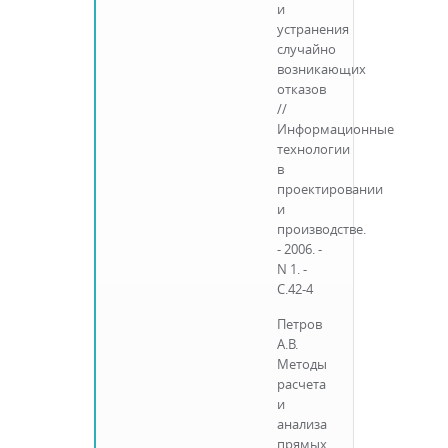
и
устранения
случайно
возникающих
отказов
//
Информационные
технологии
в
проектировании
и
производстве.
- 2006. -
N 1. -
С.42-4
Петров
А.В.
Методы
расчета
и
анализа
прямых