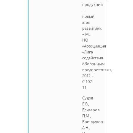
продукции
–
новый
этап
развития».
– М.:
НО
«Ассоциация
«Лига
содействия
оборонным
предприятиям»,
2012. –
С.107-
11
Судов
Е.В.,
Елизаров
П.М.,
Бриндиков
А.Н.,