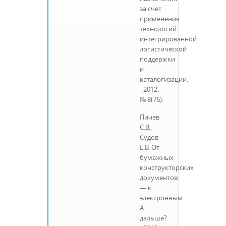
за счет
применения
технологий
интегрированной
логистической
поддержки
и
каталогизации.
- 2012. -
№ 8(76).
Пичев
С.В.,
Судов
Е.В. От
бумажных
конструкторских
документов
— к
электронным.
А
дальше?