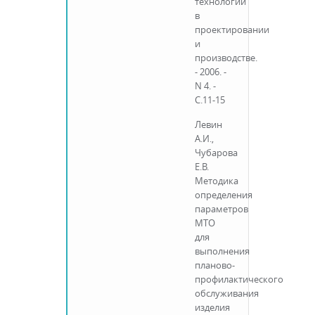
технологии
в
проектировании
и
производстве.
- 2006. -
N 4. -
С.11-15
Левин
А.И.,
Чубарова
Е.В.
Методика
определения
параметров
МТО
для
выполнения
планово-
профилактического
обслуживания
изделия