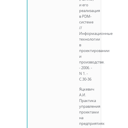
и его
реализация
в PDM-
системе
//
Информационные
технологии
в
проектировании
и
производстве.
- 2006. -
N 1. -
С.30-36
Яцкевич
А.И.
Практика
управления
проектами
на
предприятиях