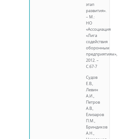
этап
развития».
– М.:
НО
«Ассоциация
«Лига
содействия
оборонным
предприятиям»,
2012. –
С.67-7
Судов
Е.В.,
Левин
А.И.,
Петров
А.В.,
Елизаров
П.М.,
Бриндиков
А.Н.,