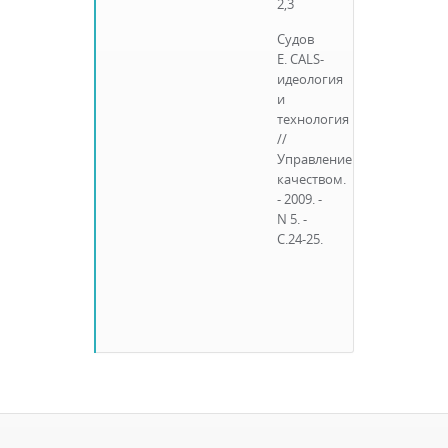
2,3
Судов
Е. CALS-
идеология
и
технология
//
Управление
качеством.
- 2009. -
N 5. -
С.24-25.