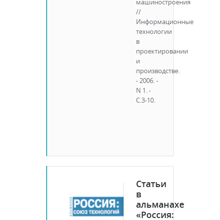
машиностроения
//
Информационные
технологии
в
проектировании
и
производстве.
- 2006. -
N 1. -
С.3-10.
Статьи
в
альманахе
«Россия: