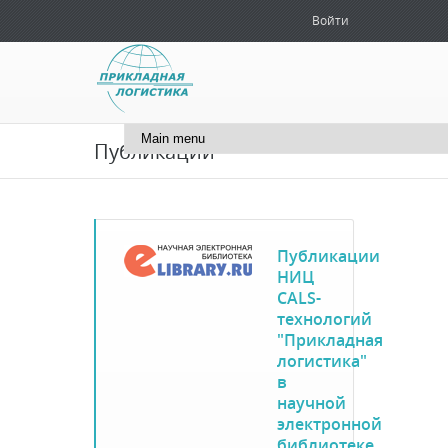
Войти
+7 (495) 181-51-71
info@cals.ru
Публикации
Публикации
НИЦ
CALS-
технологий
"Прикладная
логистика"
в
научной
электронной
библиотеке