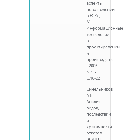
аспекты
нововведений
в ЕСКД
//
Информационные
технологии
в
проектировании
и
производстве.
- 2006. -
N 4. -
С.16-22
Синельников
А.В.
Анализ
видов,
последствий
и
критичности
отказов
(АВПКО)