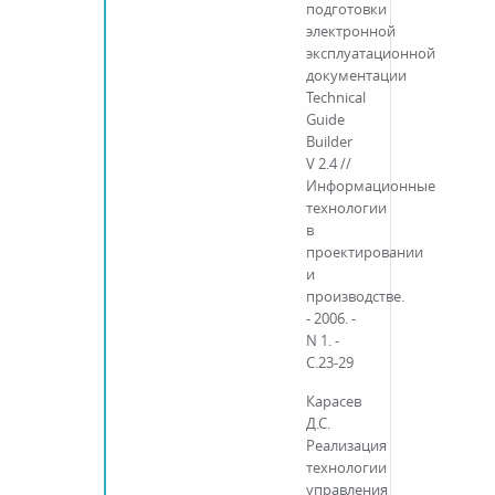
подготовки
электронной
эксплуатационной
документации
Technical
Guide
Builder
V 2.4 //
Информационные
технологии
в
проектировании
и
производстве.
- 2006. -
N 1. -
С.23-29
Карасев
Д.С.
Реализация
технологии
управления