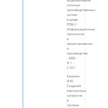
моделирование
сложных
производственных
систем
в среде
PDM //
Информационные
технологии
в
проектировании
и
производстве.
- 2006. -
N 1. -
С.10-1
Каналин
И.Ю.
Создание
электронных
каталогов
в
системе