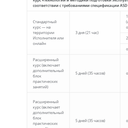
Курс «Технологии и методики подготовки эксплу
соответствии с требованиями спецификации ASD
1
Стандартный
курс — на
территории
3 дня (21 час)
Исполнителя или
2
онлайн
о
Расширенный
курс (включает
дополнительный
5 дней (35 часов)
о
блок
практических
занятий)
Расширенный
курс (включает
дополнительный
блок
5 дней (35 часов)
о
практических