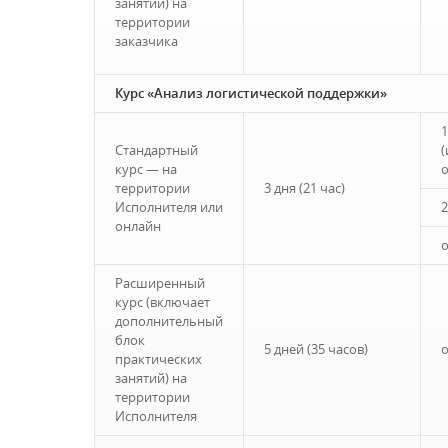
занятий) на
территории
заказчика
Курс «Анализ логистической поддержки»
1
Стандартный
курс — на
территории
3 дня (21 час)
Исполнителя или
2
онлайн
о
Расширенный
курс (включает
дополнительный
блок
5 дней (35 часов)
о
практических
занятий) на
территории
Исполнителя