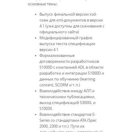
основные темы:
Выпуск финальной версии xsd-
схем для xml-документов в версии
4.1 (уже доступны для скачивания с
официального сайта)
Модифицированный график
выпуска текста спецификации
версии 4.1
Формализованные
договоренности разработчиков
S1000D с компанией ADL в области
разработки и интеграции S1000D и
данных по обучению (learning
content, SCORM и т. п.)
Взаимодействие между АЛП и
техническими публикациями,
выход спецификаций S3000L и
S1003X.
Взаимодействие стандартов S-
Series со стандартами ATA (Spec
2000, 2300 и т.п.). Пути их