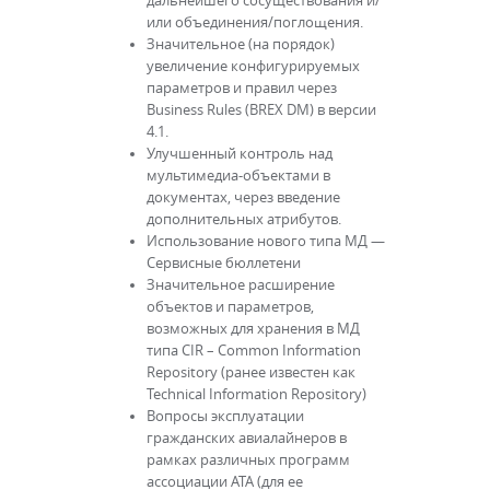
дальнейшего сосуществования и/
или объединения/поглощения.
Значительное (на порядок)
увеличение конфигурируемых
параметров и правил через
Business Rules (BREX DM) в версии
4.1.
Улучшенный контроль над
мультимедиа-объектами в
документах, через введение
дополнительных атрибутов.
Использование нового типа МД —
Сервисные бюллетени
Значительное расширение
объектов и параметров,
возможных для хранения в МД
типа CIR – Common Information
Repository (ранее известен как
Technical Information Repository)
Вопросы эксплуатации
гражданских авиалайнеров в
рамках различных программ
ассоциации ATA (для ее