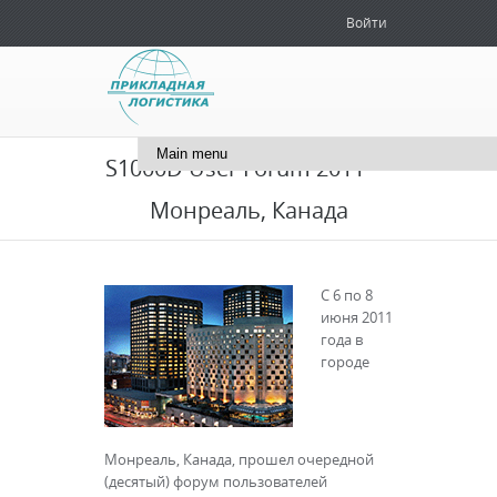
Войти
+7 (495) 181-51-71
info@cals.ru
S1000D User Forum 2011 —
Монреаль, Канада
С 6 по 8
июня 2011
года в
городе
Монреаль, Канада, прошел очередной
(десятый) форум пользователей